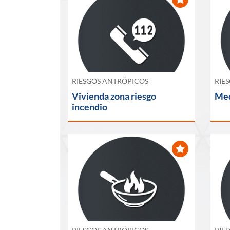
RIESGOS ANTRÓPICOS
RIE
Vivienda zona riesgo
Med
incendio