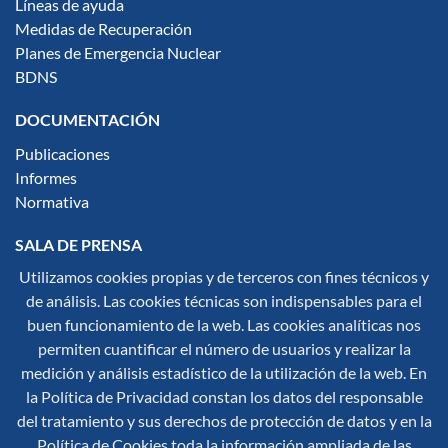
Líneas de ayuda
Medidas de Recuperación
Planes de Emergencia Nuclear
BDNS
DOCUMENTACIÓN
Publicaciones
Informes
Normativa
SALA DE PRENSA
Utilizamos cookies propias y de terceros con fines técnicos y
Notas de Prensa
de análisis. Las cookies técnicas son indispensables para el
Noticias
buen funcionamiento de la web. Las cookies analíticas nos
Multimedia
permiten cuantificar el número de usuarios y realizar la
Infografías
medición y análisis estadístico de la utilización de la web. En
Síguenos en redes sociales:
la Política de Privacidad constan los datos del responsable
del tratamiento y sus derechos de protección de datos y en la
Política de Cookies toda la información ampliada de las