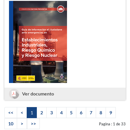
Guía de información al ciudadano ant
Ver documento
<<
<
1
2
3
4
5
6
7
8
9
10
>
>>
Pagina :
1 de 33