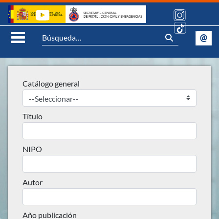
Saltar al contenido
Síguenos:
@
Se
Abrir Menú móvil
Catálogo general
Título
NIPO
Autor
Año publicación