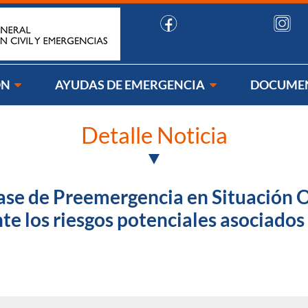
uenos:
ÓN
AYUDAS DE EMERGENCIA
DOCUME
Detalle Noticia
 fase de Preemergencia en Situación O
e los riesgos potenciales asociados 