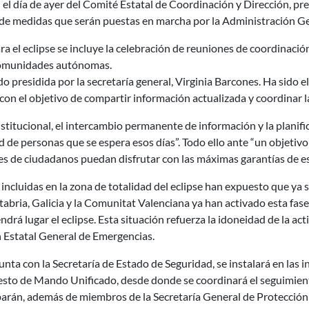
 el día de ayer del Comité Estatal de Coordinación y Dirección, pre
e de medidas que serán puestas en marcha por la Administración Ge
ra el eclipse se incluye la celebración de reuniones de coordinación
 comunidades autónomas.
ado presidida por la secretaría general, Virginia Barcones. Ha sido 
con el objetivo de compartir información actualizada y coordinar 
nstitucional, el intercambio permanente de información y la plani
ad de personas que se espera esos días”. Todo ello ante “un objetiv
es de ciudadanos puedan disfrutar con las máximas garantías de es
ncluidas en la zona de totalidad del eclipse han expuesto que ya 
ntabria, Galicia y la Comunitat Valenciana ya han activado esta fas
endrá lugar el eclipse. Esta situación refuerza la idoneidad de la ac
n Estatal General de Emergencias.
ta con la Secretaría de Estado de Seguridad, se instalará en las 
 de Mando Unificado, desde donde se coordinará el seguimiento d
iparán, además de miembros de la Secretaría General de Protección C