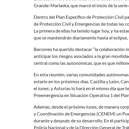
Grande-Marlaska, que marcó el inicio de la seri
Dentro del Plan Específico de Protección Civil pa
de Protección Civil y Emergencias de todas las
La primera de ellas ha tenido lugar hoy, y ha est
que se mantendrán diariamente hasta el eclipse, 
Barcones ha querido destacar “la colaboración i
anticipar los riesgos asociados a la gran movilid
central como las autonómicas, que es que millon
En esta reunión, varias comunidades autónomas i
estarlo en los próximos días. Castilla y León, Ca
el lunes; y Asturias lo hará en el mismo día que t
Preemergencia en Situación Operativa 1 del Pla
Además, desde el próximo lunes, de manera conjun
y Coordinación de Emergencias (CENEM) un Puesto
durante y después de su desarrollo. En él partic
Policía Nacional y de la Dirección General de Trá