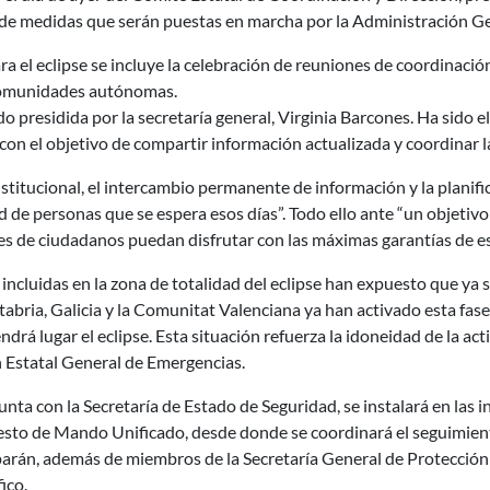
e de medidas que serán puestas en marcha por la Administración Ge
ra el eclipse se incluye la celebración de reuniones de coordinación
 comunidades autónomas.
ado presidida por la secretaría general, Virginia Barcones. Ha sido 
con el objetivo de compartir información actualizada y coordinar 
nstitucional, el intercambio permanente de información y la plani
ad de personas que se espera esos días”. Todo ello ante “un objetiv
es de ciudadanos puedan disfrutar con las máximas garantías de es
ncluidas en la zona de totalidad del eclipse han expuesto que ya 
ntabria, Galicia y la Comunitat Valenciana ya han activado esta fas
endrá lugar el eclipse. Esta situación refuerza la idoneidad de la ac
n Estatal General de Emergencias.
ta con la Secretaría de Estado de Seguridad, se instalará en las 
 de Mando Unificado, desde donde se coordinará el seguimiento d
iparán, además de miembros de la Secretaría General de Protección C
fico.