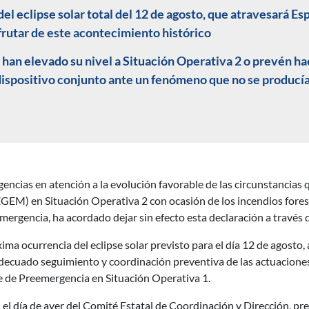
 del eclipse solar total del 12 de agosto, que atravesará Es
frutar de este acontecimiento histórico
n elevado su nivel a Situación Operativa 2 o prevén hace
dispositivo conjunto ante un fenómeno que no se producía
encias en atención a la evolución favorable de las circunstancias 
EM) en Situación Operativa 2 con ocasión de los incendios foresta
emergencia, ha acordado dejar sin efecto esta declaración a través d
ma ocurrencia del eclipse solar previsto para el día 12 de agosto,
decuado seguimiento y coordinación preventiva de las actuaciones 
ase de Preemergencia en Situación Operativa 1.
 el día de ayer del Comité Estatal de Coordinación y Dirección, pre