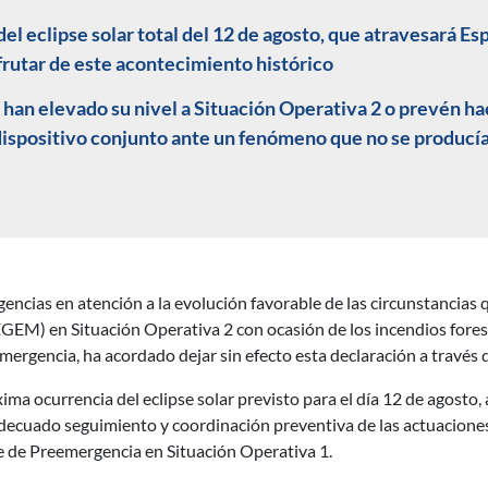
 del eclipse solar total del 12 de agosto, que atravesará Es
frutar de este acontecimiento histórico
n elevado su nivel a Situación Operativa 2 o prevén hace
dispositivo conjunto ante un fenómeno que no se producía
encias en atención a la evolución favorable de las circunstancias 
EM) en Situación Operativa 2 con ocasión de los incendios foresta
emergencia, ha acordado dejar sin efecto esta declaración a través d
ma ocurrencia del eclipse solar previsto para el día 12 de agosto,
decuado seguimiento y coordinación preventiva de las actuaciones 
ase de Preemergencia en Situación Operativa 1.