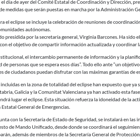
 el día de ayer del Comité Estatal de Coordinación y Dirección, pre
e de medidas que serán puestas en marcha por la Administración Ge
ra el eclipse se incluye la celebración de reuniones de coordinación
 comunidades autónomas.
ado presidida por la secretaría general, Virginia Barcones. Ha sido 
con el objetivo de compartir información actualizada y coordinar 
nstitucional, el intercambio permanente de información y la plani
ad de personas que se espera esos días”. Todo ello ante “un objetiv
es de ciudadanos puedan disfrutar con las máximas garantías de es
ncluidas en la zona de totalidad del eclipse han expuesto que ya 
ntabria, Galicia y la Comunitat Valenciana ya han activado esta fas
endrá lugar el eclipse. Esta situación refuerza la idoneidad de la ac
n Estatal General de Emergencias.
ta con la Secretaría de Estado de Seguridad, se instalará en las 
 de Mando Unificado, desde donde se coordinará el seguimiento d
iparán, además de miembros de la Secretaría General de Protección C