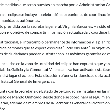
e de medidas que serán puestas en marcha por la Administración Ge
ra el eclipse se incluye la celebración de reuniones de coordinación
 comunidades autónomas.
ado presidida por la secretaría general, Virginia Barcones. Ha sido 
con el objetivo de compartir información actualizada y coordinar 
nstitucional, el intercambio permanente de información y la plani
ad de personas que se espera esos días”. Todo ello ante “un objetiv
es de ciudadanos puedan disfrutar con las máximas garantías de es
ncluidas en la zona de totalidad del eclipse han expuesto que ya 
ntabria, Galicia y la Comunitat Valenciana ya han activado esta fas
endrá lugar el eclipse. Esta situación refuerza la idoneidad de la ac
n Estatal General de Emergencias.
ta con la Secretaría de Estado de Seguridad, se instalará en las 
 de Mando Unificado, desde donde se coordinará el seguimiento d
iparán, además de miembros de la Secretaría General de Protección C
fico.