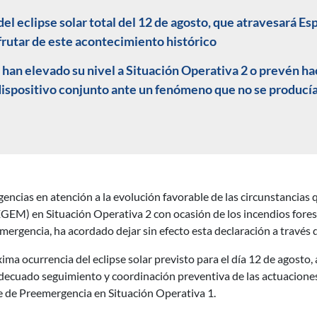
 del eclipse solar total del 12 de agosto, que atravesará Es
frutar de este acontecimiento histórico
n elevado su nivel a Situación Operativa 2 o prevén hace
dispositivo conjunto ante un fenómeno que no se producía
encias en atención a la evolución favorable de las circunstancias 
EM) en Situación Operativa 2 con ocasión de los incendios foresta
emergencia, ha acordado dejar sin efecto esta declaración a través d
ma ocurrencia del eclipse solar previsto para el día 12 de agosto,
decuado seguimiento y coordinación preventiva de las actuaciones 
ase de Preemergencia en Situación Operativa 1.