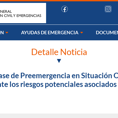
uenos:
ÓN
AYUDAS DE EMERGENCIA
DOCUME
Detalle Noticia
 fase de Preemergencia en Situación O
e los riesgos potenciales asociados 