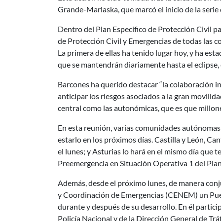
Grande-Marlaska, que marcó el inicio de la seri
Dentro del Plan Específico de Protección Civil pa
de Protección Civil y Emergencias de todas las
La primera de ellas ha tenido lugar hoy, y ha est
que se mantendrán diariamente hasta el eclipse, 
Barcones ha querido destacar “la colaboración i
anticipar los riesgos asociados a la gran movilid
central como las autonómicas, que es que millon
En esta reunión, varias comunidades autónomas i
estarlo en los próximos días. Castilla y León, Ca
el lunes; y Asturias lo hará en el mismo día que t
Preemergencia en Situación Operativa 1 del Pla
Además, desde el próximo lunes, de manera conjun
y Coordinación de Emergencias (CENEM) un Puesto
durante y después de su desarrollo. En él partic
Policía Nacional y de la Dirección General de Trá