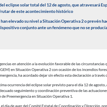
 del eclipse solar total del 12 de agosto, que atravesará Es
frutar de este acontecimiento histórico
n elevado su nivel a Situación Operativa 2 o prevén hace
dispositivo conjunto ante un fenómeno que no se producía
encias en atención a la evolución favorable de las circunstancias 
EM) en Situación Operativa 2 con ocasión de los incendios foresta
emergencia, ha acordado dejar sin efecto esta declaración a través d
ma ocurrencia del eclipse solar previsto para el día 12 de agosto,
decuado seguimiento y coordinación preventiva de las actuaciones 
ase de Preemergencia en Situación Operativa 1.
 el día de ayer del Comité Estatal de Coordinación y Dirección, pre