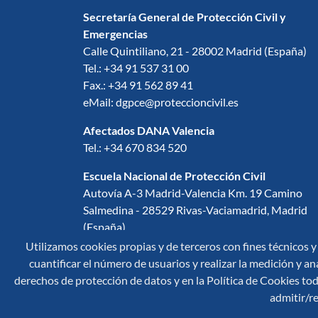
Secretaría General de Protección Civil y
Emergencias
Calle Quintiliano, 21 - 28002 Madrid (España)
Tel.: +34 91 537 31 00
Fax.: +34 91 562 89 41
eMail: dgpce@proteccioncivil.es
Afectados DANA Valencia
Tel.: +34 670 834 520
Escuela Nacional de Protección Civil
Autovía A-3 Madrid-Valencia Km. 19 Camino
Salmedina - 28529 Rivas-Vaciamadrid, Madrid
(España)
Información: +34 91 537 30 62
Utilizamos cookies propias y de terceros con fines técnicos y
eMail: enpc@proteccioncivil.es
cuantificar el número de usuarios y realizar la medición y aná
derechos de protección de datos y en la Política de Cookies toda
admitir/re