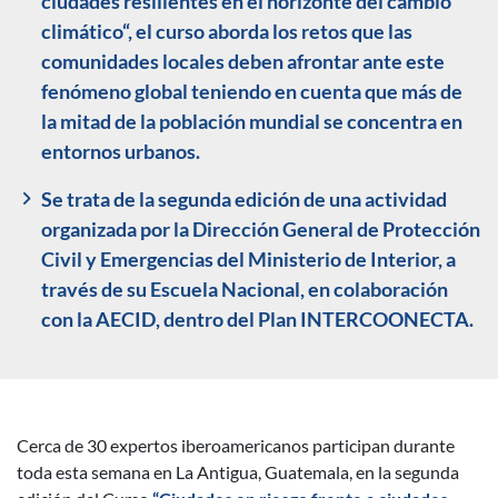
ciudades resilientes en el horizonte del cambio
climático“, el curso aborda los retos que las
comunidades locales deben afrontar ante este
fenómeno global teniendo en cuenta que más de
la mitad de la población mundial se concentra en
entornos urbanos.
Se trata de la segunda edición de una actividad
organizada por la Dirección General de Protección
Civil y Emergencias del Ministerio de Interior, a
través de su Escuela Nacional, en colaboración
con la AECID, dentro del Plan INTERCOONECTA.
Cerca de 30 expertos iberoamericanos participan durante
Descripción noticia
toda esta semana en La Antigua, Guatemala, en la segunda