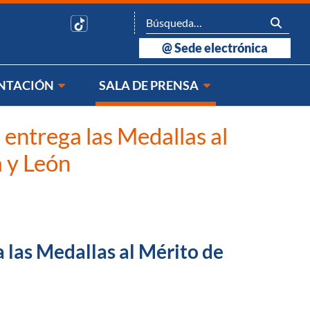
@
Sede electrónica
NTACIÓN
SALA DE PRENSA
 entrega las Medallas al
a y León
a las Medallas al Mérito de