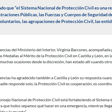
do que “el Sistema Nacional de Protección Civil es una r
traciones Públicas, las Fuerzas y Cuerpos de Seguridad de
voluntarios, las agrupaciones de Protección Civil, las enti
gencias del Ministerio del Interior, Virginia Barcones, acompañada
as Medallas al Mérito de la Protección Civil en Castilla y León, en
muchas ocasiones desde la discreción, han estado allí cuando otro
gencias ha agradecido también a Castilla y León su respuesta cuand
die responde solo, la Protección Civil es cooperación, es coordin
nsejo Nacional de Protección Civil está fortaleciendo el Sistema d
ra que todos sepamos qué hacer en una emergencia, mientras llegan
ida y la muerte”.