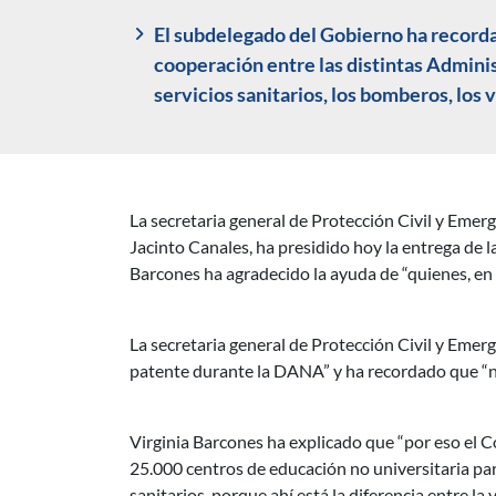
El subdelegado del Gobierno ha recorda
cooperación entre las distintas Adminis
servicios sanitarios, los bomberos, los 
La secretaria general de Protección Civil y Emer
Descripción noticia
Jacinto Canales, ha presidido hoy la entrega de l
Barcones ha agradecido la ayuda de “quienes, en 
La secretaria general de Protección Civil y Emer
patente durante la DANA” y ha recordado que “na
Virginia Barcones ha explicado que “por eso el Co
25.000 centros de educación no universitaria pa
sanitarios, porque ahí está la diferencia entre la v