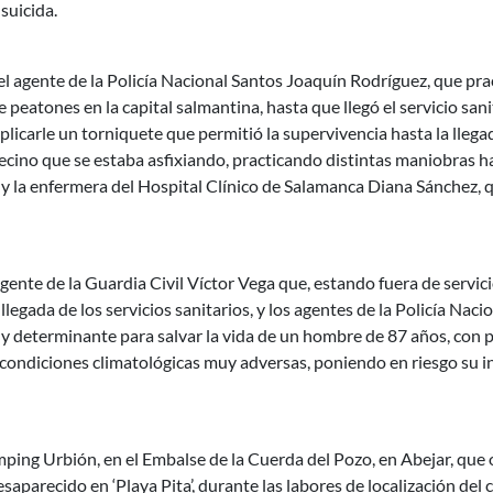
suicida.
 el agente de la Policía Nacional Santos Joaquín Rodríguez, que pr
eatones en la capital salmantina, hasta que llegó el servicio sanit
plicarle un torniquete que permitió la supervivencia hasta la llegada
ecino que se estaba asfixiando, practicando distintas maniobras has
 y la enfermera del Hospital Clínico de Salamanca Diana Sánchez, 
agente de la Guardia Civil Víctor Vega que, estando fuera de servici
 llegada de los servicios sanitarios, y los agentes de la Policía Na
 determinante para salvar la vida de un hombre de 87 años, con pri
ndiciones climatológicas muy adversas, poniendo en riesgo su inte
amping Urbión, en el Embalse de la Cuerda del Pozo, en Abejar, que
saparecido en ‘Playa Pita’, durante las labores de localización del 