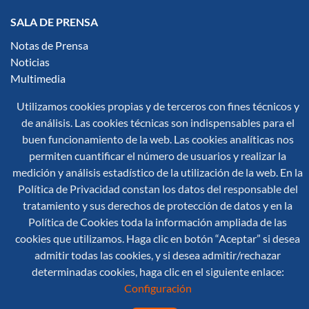
SALA DE PRENSA
Notas de Prensa
Noticias
Multimedia
Infografías
Utilizamos cookies propias y de terceros con fines técnicos y
de análisis. Las cookies técnicas son indispensables para el
Síguenos en redes sociales:
buen funcionamiento de la web. Las cookies analíticas nos
permiten cuantificar el número de usuarios y realizar la
medición y análisis estadístico de la utilización de la web. En la
Política de Privacidad constan los datos del responsable del
tratamiento y sus derechos de protección de datos y en la
Política de Cookies toda la información ampliada de las
© 2026 Secretaría General de Protección Civil y Emergencias
cookies que utilizamos. Haga clic en botón “Aceptar” si desea
Mapa Web
Aviso Legal
Accesibilidad
admitir todas las cookies, y si desea admitir/rechazar
Política de Cookies
determinadas cookies, haga clic en el siguiente enlace:
Configuración