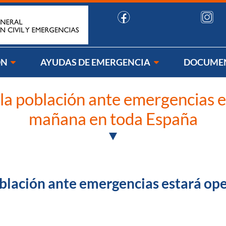
uenos:
ÓN
AYUDAS DE EMERGENCIA
DOCUME
a la población ante emergencias 
mañana en toda España
población ante emergencias estará o