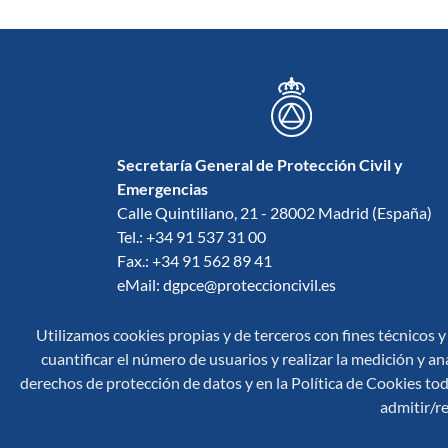
Secretaría General de Protección Civil y
Emergencias
Calle Quintiliano, 21 - 28002 Madrid (España)
Tel.: +34 91 537 31 00
Fax.: +34 91 562 89 41
eMail: dgpce@proteccioncivil.es
Afectados DANA Valencia
Utilizamos cookies propias y de terceros con fines técnicos y
Tel.: +34 670 834 520
cuantificar el número de usuarios y realizar la medición y aná
derechos de protección de datos y en la Política de Cookies toda
Escuela Nacional de Protección Civil
admitir/re
Autovía A-3 Madrid-Valencia Km. 19 Camino
Salmedina - 28529 Rivas-Vaciamadrid, Madrid