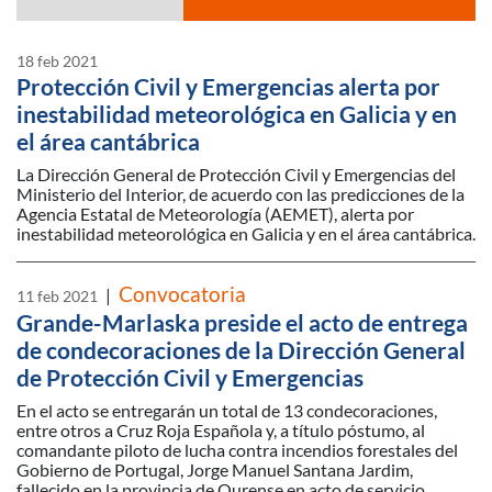
18 feb 2021
Protección Civil y Emergencias alerta por
Listado de avisos
inestabilidad meteorológica en Galicia y en
el área cantábrica
La Dirección General de Protección Civil y Emergencias del
Ministerio del Interior, de acuerdo con las predicciones de la
Agencia Estatal de Meteorología (AEMET), alerta por
inestabilidad meteorológica en Galicia y en el área cantábrica.
Convocatoria
|
11 feb 2021
Grande-Marlaska preside el acto de entrega
de condecoraciones de la Dirección General
de Protección Civil y Emergencias
En el acto se entregarán un total de 13 condecoraciones,
entre otros a Cruz Roja Española y, a título póstumo, al
comandante piloto de lucha contra incendios forestales del
Gobierno de Portugal, Jorge Manuel Santana Jardim,
fallecido en la provincia de Ourense en acto de servicio.